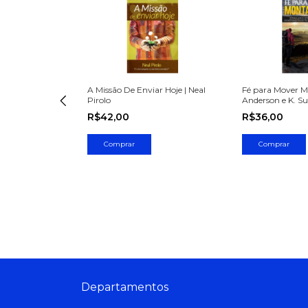
 Sertão | Paulo
A Missão De Enviar Hoje | Neal
Fé para Mover M
Pirolo
Anderson e K. Su
R$42,00
R$36,00
FF
Departamentos