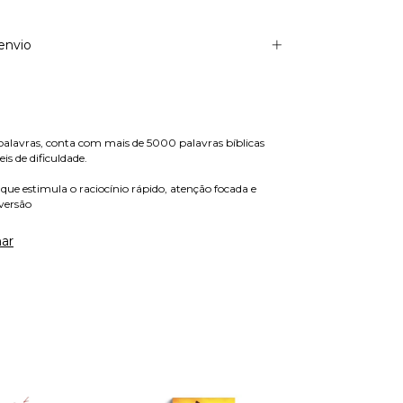
envio
 palavras, conta com mais de 5000 palavras bíblicas
is de dificuldade.
e estimula o raciocínio rápido, atenção focada e
versão
ar