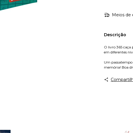
Meios de 
Descrição
O livro 365 caça
em diferentes níve
Um passatempo qu
memória! Boa di
Compartilh