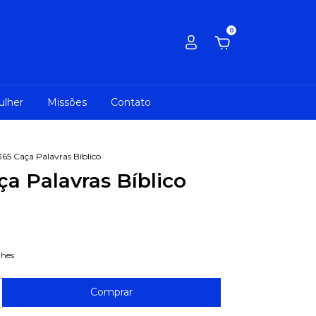
0
ulher
Missões
Contato
365 Caça Palavras Bíblico
ça Palavras Bíblico
lhes