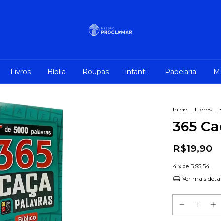
Livros
Bíblia
Roupas
infantil
Papelaria
M
Início
.
Livros
.
365 Ca
R$19,90
4
x de
R$5,54
Ver mais deta