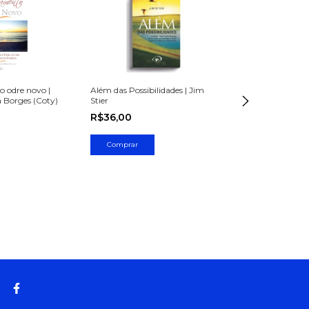
 odre novo |
Além das Possibilidades | Jim
Bíblia Missionár
 Borges (Coty)
Stier
Almeida Revista
R$36,00
R$150,00
-
0
%
R$150,00