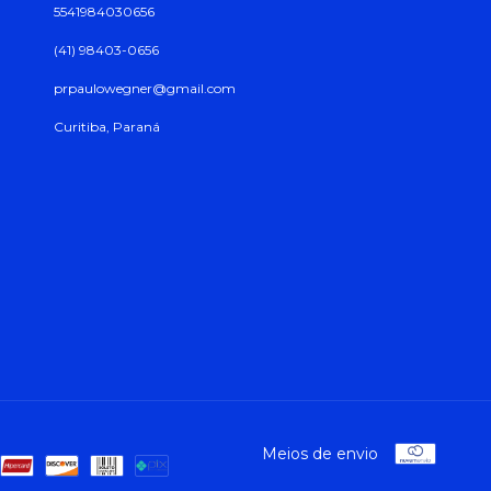
5541984030656
(41) 98403-0656
prpaulowegner@gmail.com
Curitiba, Paraná
Meios de envio