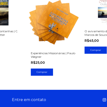
ontanhas | C.
O avivamento do
tter
Marcos de Souza
R$45,00
Experiências Missionárias | Paulo
Wegner
R$25,00
Entre em contato