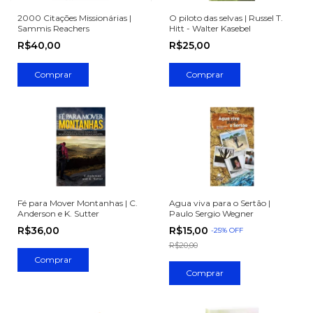
2000 Citações Missionárias |
O piloto das selvas | Russel T.
Sammis Reachers
Hitt - Walter Kasebel
R$40,00
R$25,00
Fé para Mover Montanhas | C.
Agua viva para o Sertão |
Anderson e K. Sutter
Paulo Sergio Wegner
R$36,00
R$15,00
-
25
%
OFF
R$20,00