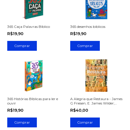
365 Caça Palavras Bíblico
365 desenhos biblicos
R$19,90
R$19,90
365 Histórias Bíblicas para ler e
A Alegria que Restaura - James
ouvir
G Friesen; E. James Wilder;
Anne m. Bierling; Rick
R$19,90
R$40,00
Koepcke; Maribeth Poole