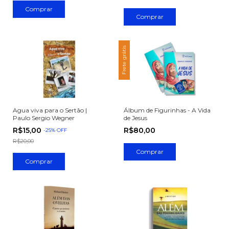
Frete grátis
Agua viva para o Sertão |
Álbum de Figurinhas - A Vida
Paulo Sergio Wegner
de Jesus
R$15,00
R$80,00
-
25
%
OFF
R$20,00