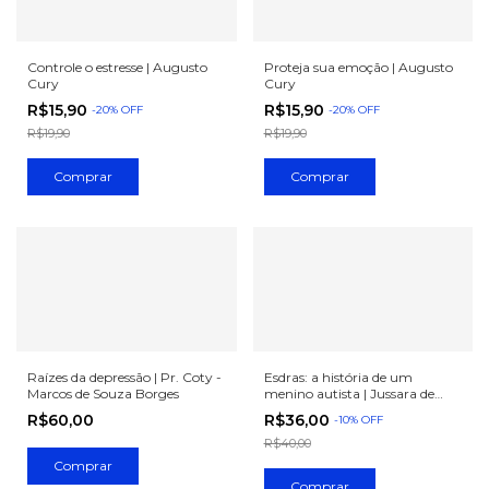
Controle o estresse | Augusto
Proteja sua emoção | Augusto
Cury
Cury
R$15,90
R$15,90
-
20
%
OFF
-
20
%
OFF
R$19,90
R$19,90
Raízes da depressão | Pr. Coty -
Esdras: a história de um
Marcos de Souza Borges
menino autista | Jussara de
Melo
R$60,00
R$36,00
-
10
%
OFF
R$40,00