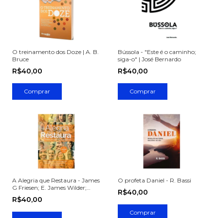
O treinamento dos Doze | A. B.
Bússola - "Este é o caminho;
Bruce
siga-o" | José Bernardo
R$40,00
R$40,00
A Alegria que Restaura - James
O profeta Daniel - R. Bassi
G Friesen; E. James Wilder;
R$40,00
Anne m. Bierling; Rick
R$40,00
Koepcke; Maribeth Poole