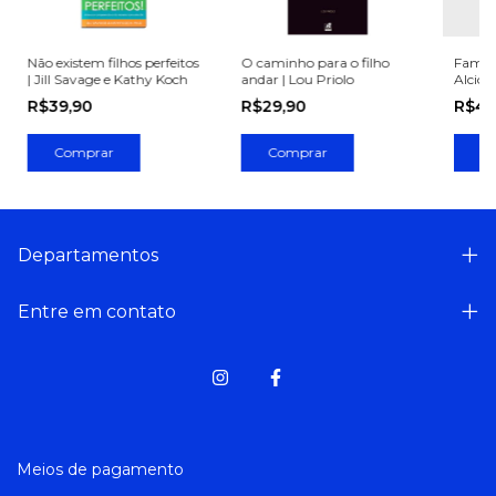
Não existem filhos perfeitos
O caminho para o filho
Família
| Jill Savage e Kathy Koch
andar | Lou Priolo
Alcion
R$39,90
R$29,90
R$40
Departamentos
Entre em contato
Meios de pagamento