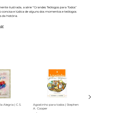
camente ilustrada, a série “Grandes Teólogos para Todos”
o concisa e lúdica de alguns dos momentos e teólogos
 da história.
ar
a Alegria | C.S.
Agostinho para todos | Stephen
O caminho da fé
A. Cooper
R$50,00