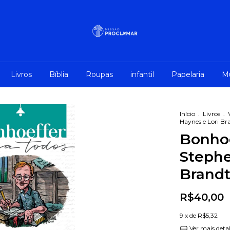
Livros
Bíblia
Roupas
infantil
Papelaria
M
Início
.
Livros
.
Haynes e Lori Br
Bonhoe
Stephe
Brandt
R$40,00
9
x de
R$5,32
Ver mais deta