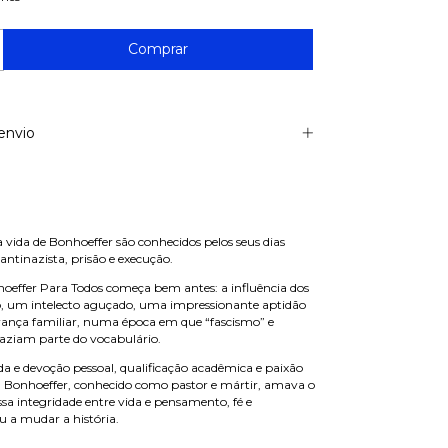
envio
a vida de Bonhoeffer são conhecidos pelos seus dias
a antinazista, prisão e execução.
oeffer Para Todos começa bem antes: a influência dos
ro, um intelecto aguçado, uma impressionante aptidão
rança familiar, numa época em que “fascismo” e
faziam parte do vocabulário.
ada e devoção pessoal, qualificação acadêmica e paixão
ch Bonhoeffer, conhecido como pastor e mártir, amava o
sa integridade entre vida e pensamento, fé e
u a mudar a história.