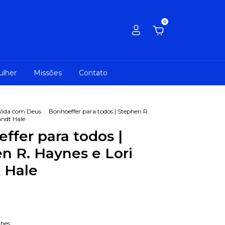
0
ulher
Missões
Contato
Vida com Deus
.
Bonhoeffer para todos | Stephen R.
andt Hale
ffer para todos |
n R. Haynes e Lori
 Hale
lhes