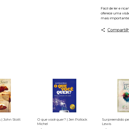
Fácil de ler e ri
oferece uma visã
mais importantes
Compartilh
 | John Stott
O que você quer? | Jen Pollock
Surpreendido pel
Michel
Lewis