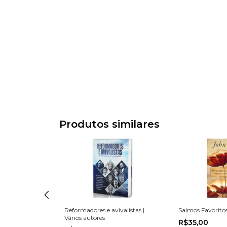
Produtos similares
 e obedecer a
Reformadores e avivalistas |
Salmos Favoritos
on
Vários autores
R$35,00