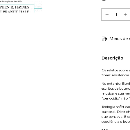
Meios de 
Descrição
Os relatos sobre 
finais: resistênci
No entanto, Bonh
escritos de Lute
musical e sua he
“genocídio” não 
Teologia sofistic
pastoral. Dietri
que pensava. E es
obediência o levo
* * *