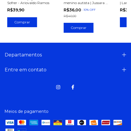
Sofrer - Ariovaldo Ramos
menino autista | Jussara de
| Land
Melo
R$39,90
R$36,00
R$39
-
10
%
OFF
R$40,00
Departamentos
Entre em contato
Meios de pagamento