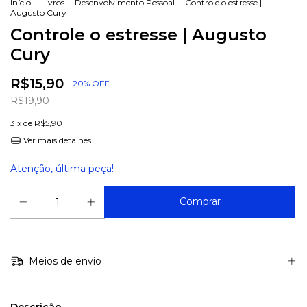
Início
.
Livros
.
Desenvolvimento Pessoal
.
Controle o estresse |
Augusto Cury
Controle o estresse | Augusto
Cury
R$15,90
-
20
%
OFF
R$19,90
3
x de
R$5,90
Ver mais detalhes
Atenção, última peça!
Meios de envio
Descrição