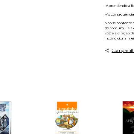
•Aprendendo a li
•As consequência
Não se contente 
do comum. Leia es
voz e à direção d
incondicionalme
Compartilh