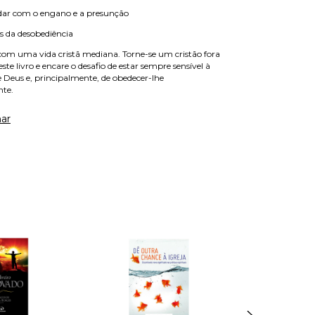
dar com o engano e a presunção
s da desobediência
com uma vida cristã mediana. Torne-se um cristão fora
te livro e encare o desafio de estar sempre sensível à
e Deus e, principalmente, de obedecer-lhe
nte.
ar