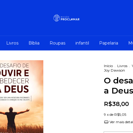
Livros
Bíblia
Roupas
infantil
Papelaria
M
Início
.
Livros
.
Joy Dawson
O desa
a Deus
R$38,00
9
x de
R$5,05
Ver mais deta