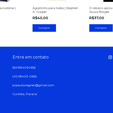
ivalistas |
Agostinho para todos | Stephen
O obreiro aprov
A. Cooper
Souza Borges
R$40,00
R$37,00
Entre em contato
5541984030656
(41) 98403-0656
prpaulowegner@gmail.com
Curitiba, Paraná