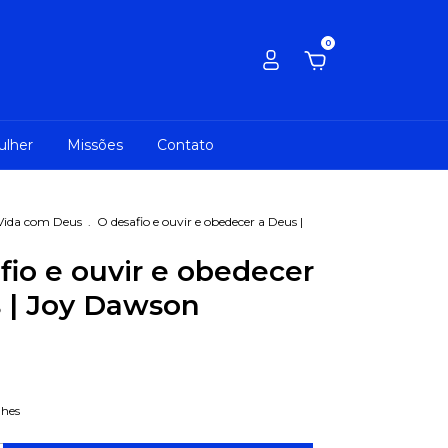
0
ulher
Missões
Contato
Vida com Deus
.
O desafio e ouvir e obedecer a Deus |
fio e ouvir e obedecer
 | Joy Dawson
lhes