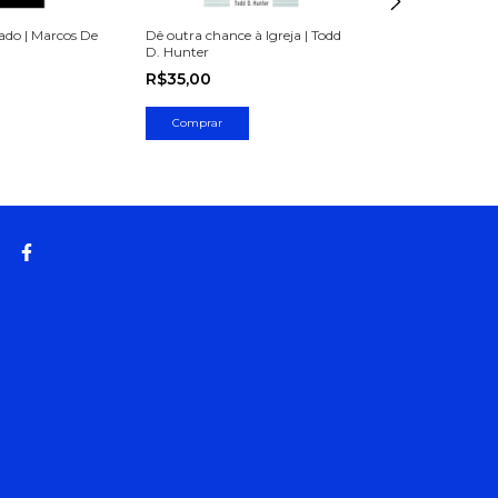
ado | Marcos De
Dê outra chance à Igreja | Todd
O que você quer
D. Hunter
Michel
R$35,00
R$35,00