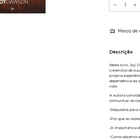
Meios de 
Descrição
Neste livro, Joy 
o exercício de ou
própria experiên
dependência da or
vida.
A autora convida
comunicar-se con
•Requisitos para 
•Por que às veze
•A importância d
•Como discernir 