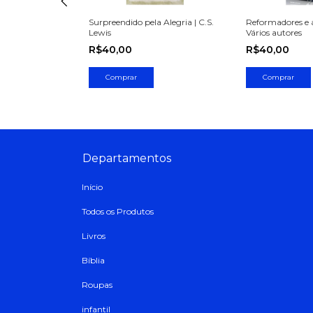
| Jim Stier
Surpreendido pela Alegria | C.S.
Reformadores e av
Lewis
Vários autores
R$40,00
R$40,00
Departamentos
Início
Todos os Produtos
Livros
Bíblia
Roupas
infantil