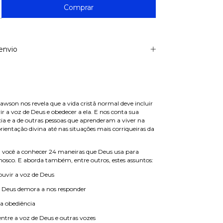
envio
Dawson nos revela que a vida cristã normal deve incluir
vir a voz de Deus e obedecer a ela. E nos conta sua
cia e a de outras pessoas que aprenderam a viver na
ientação divina até nas situações mais corriqueiras da
 você a conhecer 24 maneiras que Deus usa para
osco. E aborda também, entre outros, estes assuntos:
ouvir a voz de Deus
s Deus demora a nos responder
a obediência
entre a voz de Deus e outras vozes