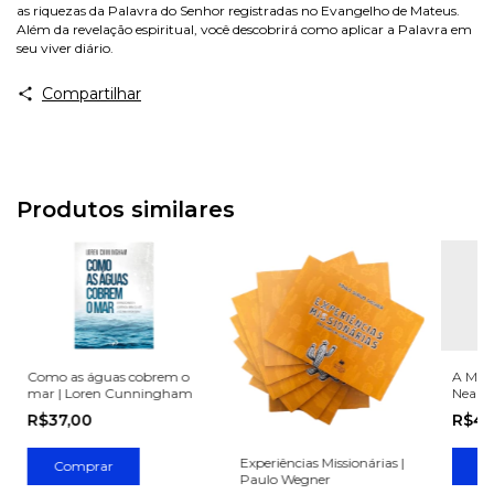
as riquezas da Palavra do Senhor registradas no Evangelho de Mateus.
Além da revelação espiritual, você descobrirá como aplicar a Palavra em
seu viver diário.
Compartilhar
Produtos similares
Como as águas cobrem o
A Miss
mar | Loren Cunningham
Neal P
R$37,00
R$42
Experiências Missionárias |
Paulo Wegner