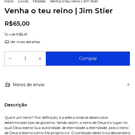
Início
.
Livros
.
Missões
.
Venha o teu reino | Jim Stier
Venha o teu reino | Jim Stier
R$65,00
12
x de
R$6,61
Ver mais detalhes
Meios de envio
Descrição
Que é um reino? Por definição, é a esfera onde se desenvolve
determinado tipo de governo. Sendo assim, o reino de Deus é o lugar no
qual Deus exerce Sua autoridade, de eternidade a eternidade, pois o reino
de Deus é eterno como Ele próprio o é. O conteúdo deste livro desvendará